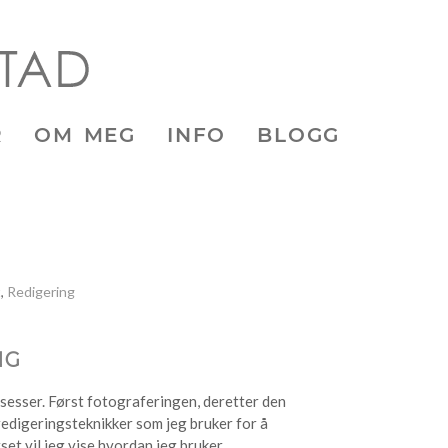
R
OM MEG
INFO
BLOGG
t
,
Redigering
NG
rosesser. Først fotograferingen, deretter den
redigeringsteknikker som jeg bruker for å
rset vil jeg vise hvordan jeg bruker