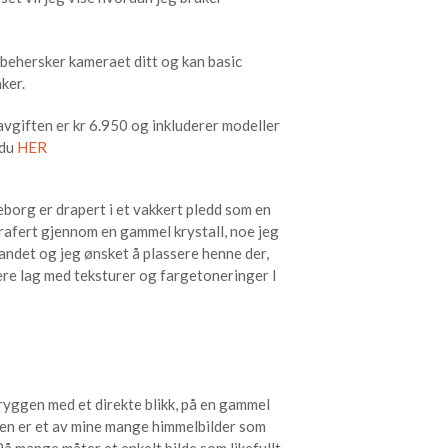
m behersker kameraet ditt og kan basic
ker.
vgiften er kr 6.950 og inkluderer modeller
 du
HER
geborg er drapert i et vakkert pledd som en
rafert gjennom en gammel krystall, noe jeg
andet og jeg ønsket å plassere henne der,
ere lag med teksturer og fargetoneringer I
 ryggen med et direkte blikk, på en gammel
nen er et av mine mange himmelbilder som
På mange måter et enkelt bilde som likefullt