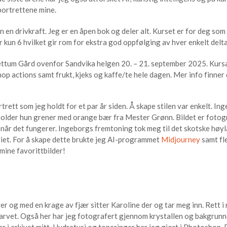
portrettene mine.
 en drivkraft. Jeg er en åpen bok og deler alt. Kurset er for deg so
 kun 6 hvilket gir rom for ekstra god oppfølging av hver enkelt delta
jettum Gård ovenfor Sandvika helgen 20. – 21. september 2025. Kursa
hop actions samt frukt, kjeks og kaffe/te hele dagen. Mer info finner
trett som jeg holdt for et par år siden. Å skape stilen var enkelt. In
older hun grener med orange bær fra Mester Grønn. Bildet er fotog
 når det fungerer. Ingeborgs fremtoning tok meg til det skotske høyl
riet. For å skape dette brukte jeg AI-programmet
Midjourney
samt fl
ine favorittbilder!
er og med en krage av fjær sitter Karoline der og tar meg inn. Rett i
r arvet. Også her har jeg fotografert gjennom krystallen og bakgrun
r i arkivet mitt. Hudretusj og toneringer har jeg gjort i Photoshop. 