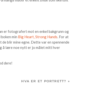
aan er fotografert mot en enkel bakgrunn og
il boken min
Big Heart, Strong Hands
. For at
k at de blir mine egne. Dette var en spennende
g å lære noe nytt er jo målet mitt hver
ed dere!
HVA ER ET PORTRETT?
»