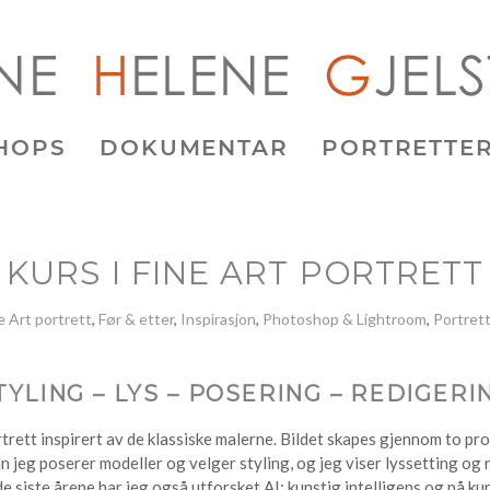
HOPS
DOKUMENTAR
PORTRETTE
KURS I FINE ART PORTRETT
e Art portrett
,
Før & etter
,
Inspirasjon
,
Photoshop & Lightroom
,
Portret
TYLING – LYS – POSERING – REDIGERI
rtrett inspirert av de klassiske malerne. Bildet skapes gjennom to p
n jeg poserer modeller og velger styling, og jeg viser lyssetting og 
I de siste årene har jeg også utforsket AI; kunstig intelligens og på ku