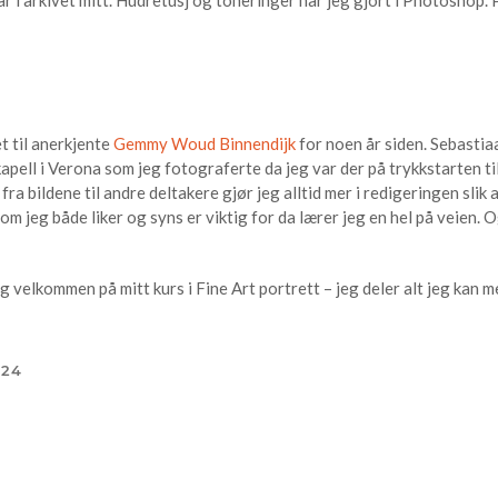
t til anerkjente
Gemmy Woud Binnendijk
for noen år siden. Sebasti
kapell i Verona som jeg fotograferte da jeg var der på trykkstarten t
 fra bildene til andre deltakere gjør jeg alltid mer i redigeringen sli
om jeg både liker og syns er viktig for da lærer jeg en hel på veien. O
ig velkommen på mitt kurs i Fine Art portrett – jeg deler alt jeg kan m
024