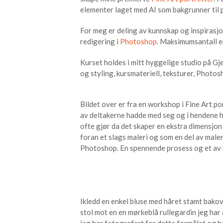
elementer laget med AI som bakgrunner til 
For meg er deling av kunnskap og inspirasjon
redigering i
Photoshop
. Maksimumsantall er
Kurset holdes i mitt hyggelige studio på G
og styling, kursmateriell, teksturer, Photos
Bildet over er fra en workshop i Fine Art por
av deltakerne hadde med seg og i hendene h
ofte gjør da det skaper en ekstra dimensjon
foran et slags maleri og som en del av male
Photoshop. En spennende prosess og et av m
Ikledd en enkel bluse med håret stamt bakov
stol mot en en mørkeblå rullegardin jeg ha
jeg har fotografert for dette formålet og ha