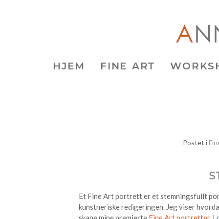
HJEM
FINE ART
WORKS
Postet i
Fin
S
Et Fine Art portrett er et stemningsfullt po
kunstneriske redigeringen. Jeg viser hvorda
skape mine premierte
Fine Art portretter
. 