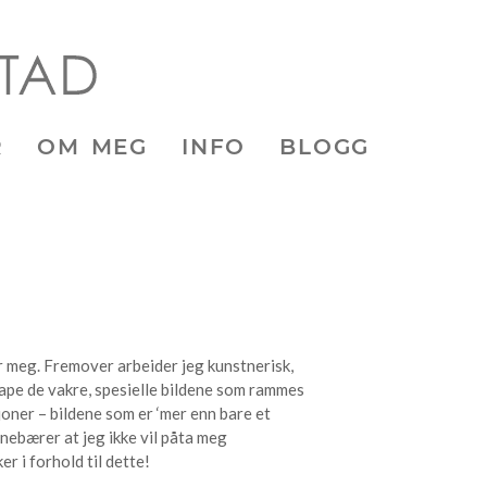
R
OM MEG
INFO
BLOGG
r meg. Fremover arbeider jeg kunstnerisk,
kape de vakre, spesielle bildene som rammes
oner – bildene som er ‘mer enn bare et
innebærer at jeg ikke vil påta meg
r i forhold til dette!