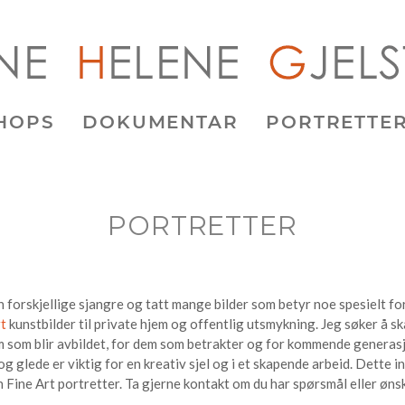
HOPS
DOKUMENTAR
PORTRETTE
PORTRETTER
 forskjellige sjangre og tatt mange bilder som betyr noe spesielt fo
rt
kunstbilder til private hjem og offentlig utsmykning. Jeg søker å s
em som blir avbildet, for dem som betrakter og for kommende generasj
og glede er viktig for en kreativ sjel og i et skapende arbeid. Dette 
Fine Art portretter. Ta gjerne kontakt om du har spørsmål eller ønske