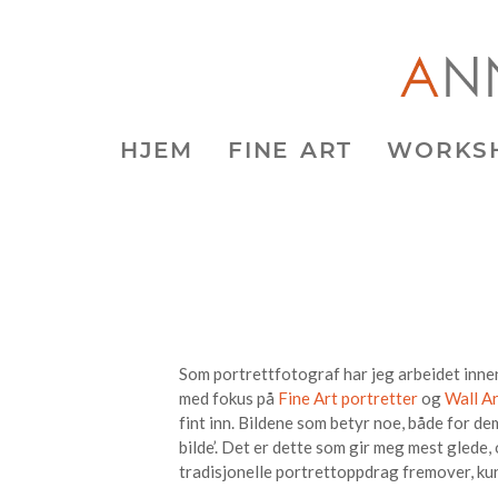
HJEM
FINE ART
WORKS
Som portrettfotograf har jeg arbeidet innen
med fokus på
Fine Art portretter
og
Wall A
fint inn. Bildene som betyr noe, både for d
bilde’. Det er dette som gir meg mest glede, 
tradisjonelle portrettoppdrag fremover, kun 