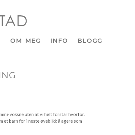
R
OM MEG
INFO
BLOGG
ING
mini-voksne uten at vi helt forstår hvorfor.
m et barn for i neste øyeblikk å agere som