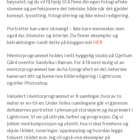
høysetet, og du vil få hjelp til å finne din egen fotografiske
stemme og perfeksjonere det tekniske, både når det gjelder
konsept, lyssetting, fotografering og ikke minst redigering.
Portretter kan være så mangt – ikke bare mennesker, men
også dyr, blomster og interiør. Du finner eksempler og
betraktninger rundt dette på bloggen min
HER
Mentorprogrammet holdes i mitt hyggelig studio på Gjettum
Gård ovenfor Sandvika i Bærum. For å få mest mulig ut av
mentorprogrammet bør du ha fotografert en del, beherske
kameraet ditt og kunne noe bilderedigering i Lightroom
og/eller Photoshop.
Inkludert i mentorprogrammet er 8 samlinger, hvorav to
møter er en-til-en. Under felles-samlingene går vi gjennom
deltakernes portretter i plenum på storskjerm og da primært i
Lightroom. Vi ser på uttrykk, helhet og progresjon. Og vi
jobber med komposisjon og utsnitt, hva vi skal fremheve og
skjule i bildet, toneringer, oppskarping og hvordan legge
fokuset i bildet m.m. Jeg vil også vise eksempler på