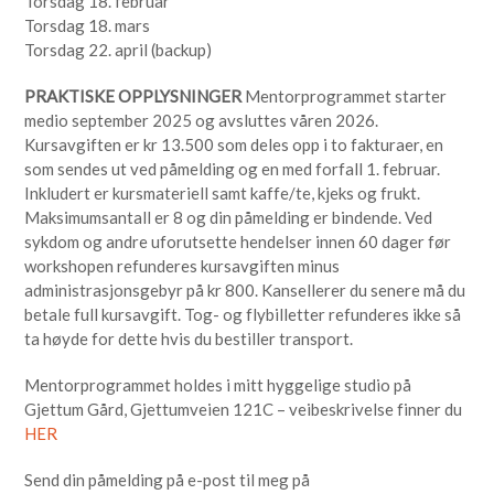
Torsdag 18. februar
Torsdag 18. mars
Torsdag 22. april (backup)
PRAKTISKE OPPLYSNINGER
Mentorprogrammet starter
medio september 2025 og avsluttes våren 2026.
Kursavgiften er kr 13.500 som deles opp i to fakturaer, en
som sendes ut ved påmelding og en med forfall 1. februar.
Inkludert er kursmateriell samt kaffe/te, kjeks og frukt.
Maksimumsantall er 8 og din påmelding er bindende. Ved
sykdom og andre uforutsette hendelser innen 60 dager før
workshopen refunderes kursavgiften minus
administrasjonsgebyr på kr 800. Kansellerer du senere må du
betale full kursavgift. Tog- og flybilletter refunderes ikke så
ta høyde for dette hvis du bestiller transport.
Mentorprogrammet holdes i mitt hyggelige studio på
Gjettum Gård, Gjettumveien 121C – veibeskrivelse finner du
HER
Send din påmelding på e-post til meg på